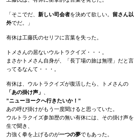
「そこでだ、
新しい司会者
を決めて欲しい。
留さん以
外
でだ。」
有休は工藤氏のセリフに言葉を失った。
トメさんの居ないウルトラクイズ・・・。
まさかトメさん自身が、「長丁場の旅は無理」だと言
ってるなんて・・・。
有休は、ウルトラクイズが復活したら、トメさんの
「あの掛け声」
、
”ニューヨークへ行きたいか！”
あの呼び掛けがもう一度聞けると思っていた。
ウルトラクイズ参加歴の無い有休には、その掛け声を
生で聞き、
力強く拳を上げるのが
一つの夢
でもあった。