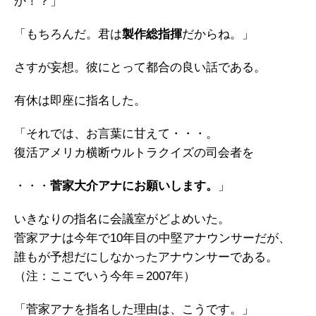
か！？」
「もちろんだ。君は
製作総指揮
だからね。」
さすが妄想。彼にとって都合の良い話である。
有休は即座に指名した。
「それでは、お言葉に甘えて・・・。
復活アメリカ横断ウルトラクイズの司会者を
・・・
菅家大介アナにお願いします。
」
いきなりの指名に会議室がどよめいた。
菅家アナは今年で10年目の中堅アナウンサーだが、
誰もが予想だにしなかったアナウンサーである。
（注：ここでいう今年＝2007年）
「菅家アナを指名した理由は、こうです。」