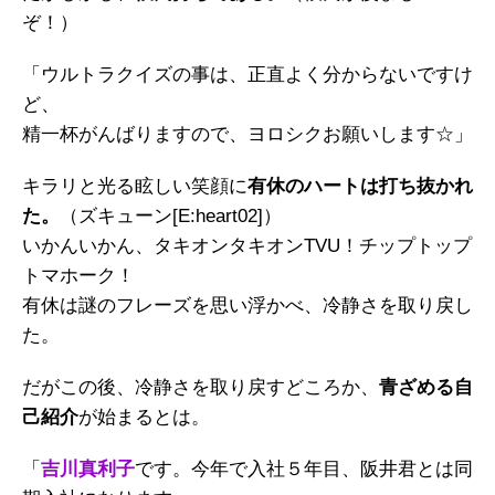
ぞ！）
「ウルトラクイズの事は、正直よく分からないですけ
ど、
精一杯がんばりますので、ヨロシクお願いします☆」
キラリと光る眩しい笑顔に
有休のハートは打ち抜かれ
た。
（ズキューン[E:heart02]）
いかんいかん、タキオンタキオンTVU！チップトップ
トマホーク！
有休は謎のフレーズを思い浮かべ、冷静さを取り戻し
た。
だがこの後、冷静さを取り戻すどころか、
青ざめる自
己紹介
が始まるとは。
「
吉川真利子
です。今年で入社５年目、阪井君とは同