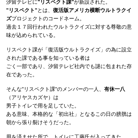
汐留テレビに
"リスペクト課"
が新設された。
"リスペクト"
とは、
復活版アメリカ横断ウルトラクイ
ズ
プロジェクトのコードネーム。
過去１７回行われたウルトラクイズに対する尊敬の意
味が込められている。
リスペクト課が「復活版ウルトラクイズ」の為に設立
された課である事を知っている者は
ごく一部であり、汐留テレビ社内でも謎に包まれた存
在であった。
そんな"リスペクト課"のメンバーの一人、
有休一八
（アリヤスカズヤ）は
男子トイレで用を足していた。
ある意味、本格的な「初出社」となるこの日の膀胱は
朝から張り裂けそうだった。
用を済ませた所で、トイレに工藤氏が入ってきた。