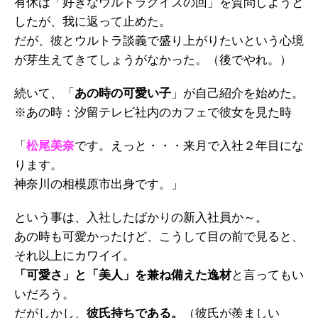
有休は「好きなウルトラクイズの回」を質問しようと
したが、我に返って止めた。
だが、彼とウルトラ談義で盛り上がりたいという心境
が芽生えてきてしょうがなかった。（後でやれ。）
続いて、「
あの時の可愛い子
」が自己紹介を始めた。
※あの時：汐留テレビ社内のカフェで彼女を見た時
「
松尾美奈
です。えっと・・・来月で入社２年目にな
ります。
神奈川の相模原市出身です。」
という事は、入社したばかりの新入社員か～。
あの時も可愛かったけど、こうして目の前で見ると、
それ以上にカワイイ。
「可愛さ」と「美人」を兼ね備えた逸材
と言ってもい
いだろう。
だがしかし、
彼氏持ちである。
（彼氏が羨ましい