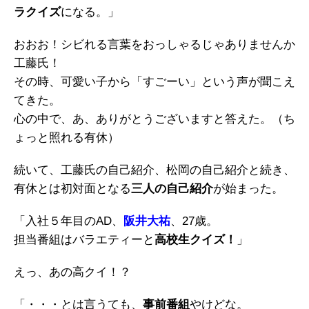
ラクイズ
になる。」
おおお！シビれる言葉をおっしゃるじゃありませんか
工藤氏！
その時、可愛い子から「すごーい」という声が聞こえ
てきた。
心の中で、あ、ありがとうございますと答えた。（ち
ょっと照れる有休）
続いて、工藤氏の自己紹介、松岡の自己紹介と続き、
有休とは初対面となる
三人の自己紹介
が始まった。
「入社５年目のAD、
阪井大祐
、27歳。
担当番組はバラエティーと
高校生クイズ！
」
えっ、あの高クイ！？
「・・・とは言うても、
事前番組
やけどな。