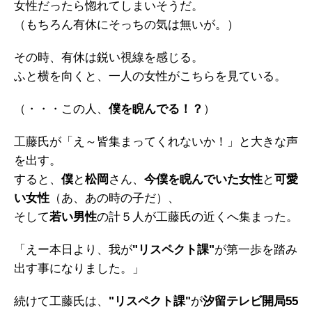
女性だったら惚れてしまいそうだ。
（もちろん有休にそっちの気は無いが。）
その時、有休は鋭い視線を感じる。
ふと横を向くと、一人の女性がこちらを見ている。
（・・・この人、
僕を睨んでる！？
）
工藤氏が「え～皆集まってくれないか！」と大きな声
を出す。
すると、
僕
と
松岡
さん、
今僕を睨んでいた女性
と
可愛
い女性
（あ、あの時の子だ）、
そして
若い男性
の計５人が工藤氏の近くへ集まった。
「えー本日より、我が
"リスペクト課"
が第一歩を踏み
出す事になりました。」
続けて工藤氏は、
"リスペクト課"
が
汐留テレビ開局55